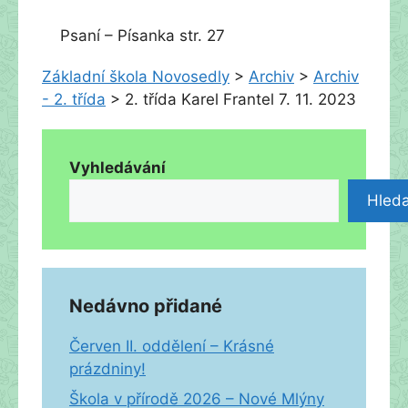
Psaní – Písanka str. 27
Základní škola Novosedly
>
Archiv
>
Archiv
- 2. třída
>
2. třída Karel Frantel 7. 11. 2023
Vyhledávání
Hleda
Nedávno přidané
Červen II. oddělení – Krásné
prázdniny!
Škola v přírodě 2026 – Nové Mlýny