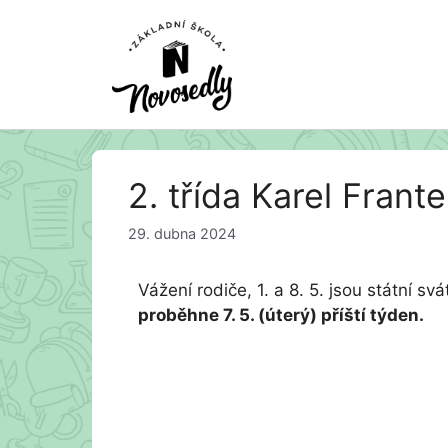
Přeskočit
2. třída Karel Frant
na
obsah
29. dubna 2024
Vážení rodiče, 1. a 8. 5. jsou státní s
proběhne 7. 5. (úterý) příští týden.