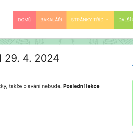
DOMŮ
BAKALÁŘI
STRÁNKY TŘÍD
DALŠÍ
el 29. 4. 2024
vátky, takže plavání nebude.
Poslední lekce