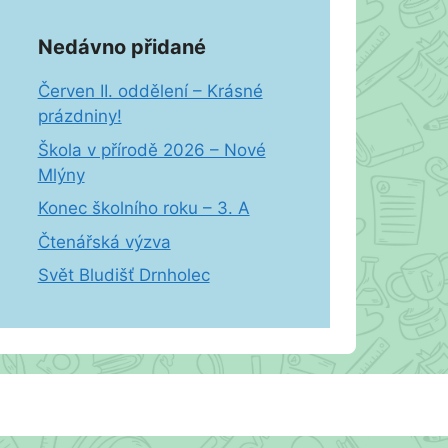
Nedávno přidané
Červen II. oddělení – Krásné
prázdniny!
Škola v přírodě 2026 – Nové
Mlýny
Konec školního roku – 3. A
Čtenářská výzva
Svět Bludišť Drnholec