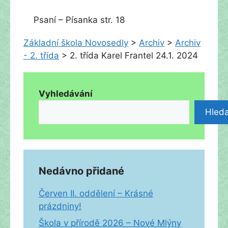
Psaní – Písanka str. 18
Základní škola Novosedly
>
Archiv
>
Archiv
- 2. třída
>
2. třída Karel Frantel 24.1. 2024
Vyhledávání
Hleda
Nedávno přidané
Červen II. oddělení – Krásné
prázdniny!
Škola v přírodě 2026 – Nové Mlýny