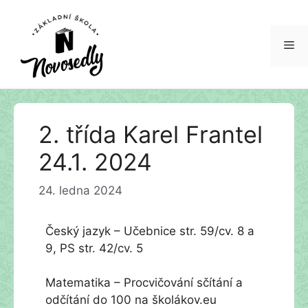
Me
Přeskočit
2. třída Karel Frantel
na
obsah
24.1. 2024
24. ledna 2024
Český jazyk – Učebnice str. 59/cv. 8 a
9, PS str. 42/cv. 5
Matematika – Procvičování sčítání a
odčítání do 100 na školákov.eu