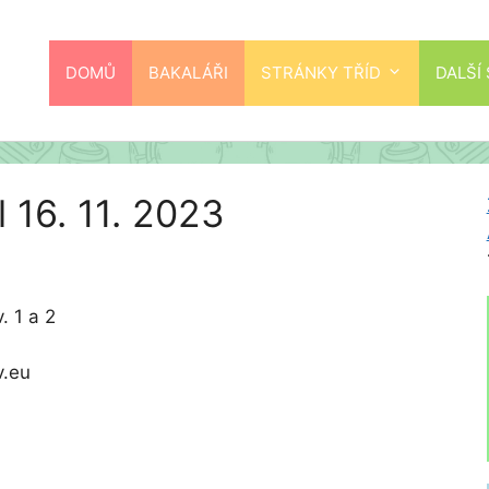
DOMŮ
BAKALÁŘI
STRÁNKY TŘÍD
DALŠÍ
l 16. 11. 2023
. 1 a 2
v.eu