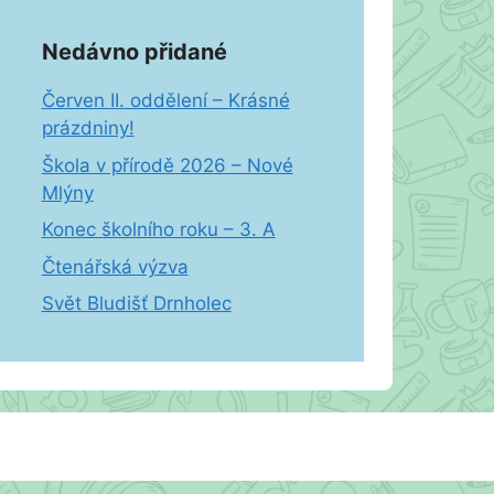
Nedávno přidané
Červen II. oddělení – Krásné
prázdniny!
Škola v přírodě 2026 – Nové
Mlýny
Konec školního roku – 3. A
Čtenářská výzva
Svět Bludišť Drnholec