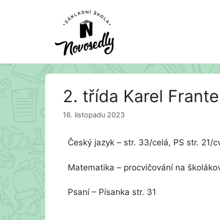
Přeskočit
2. třída Karel Frante
na
obsah
16. listopadu 2023
Český jazyk – str. 33/celá, PS str. 21/cv
Matematika – procvičování na školáko
Psaní – Písanka str. 31