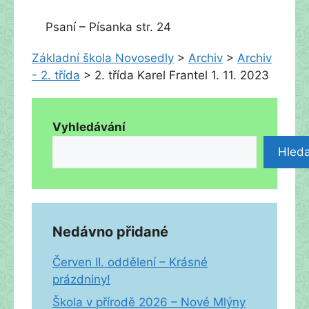
Psaní – Písanka str. 24
Základní škola Novosedly
>
Archiv
>
Archiv
- 2. třída
>
2. třída Karel Frantel 1. 11. 2023
Vyhledávání
Hleda
Nedávno přidané
Červen II. oddělení – Krásné
prázdniny!
Škola v přírodě 2026 – Nové Mlýny