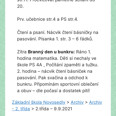
20.
Prv. učebnice str.4 a PS str.4.
Čtení a psaní. Nácvik čtení básničky na
pasování. Písanka 1. str. 3 – 6 řádků.
Zítra
Branný den u bunkru:
Ráno 1.
hodina matematika. Děti si nechaly ve
škole PS 4A , Počítání zpaměti a tužku.
2. hodina – nácvik čtení básniček na
pasování. Pak svačina a odchod k
bunkru. Připomínám sportovní oblečení
a obuv – dle počasí a dostatek pití!
Základní škola Novosedly
>
Archiv
>
Archiv
- 2. třída
>
2.třída – 9.9.2021