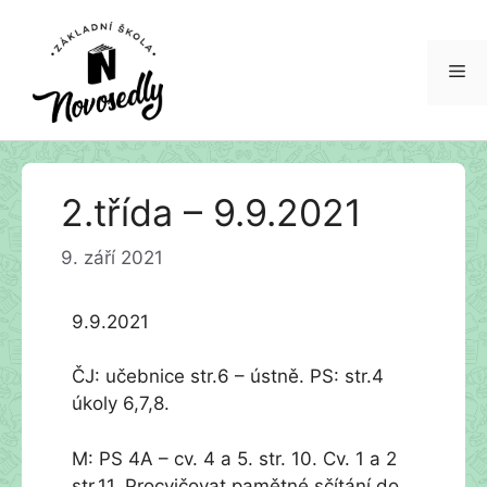
Me
Přeskočit
2.třída – 9.9.2021
na
obsah
9. září 2021
9.9.2021
ČJ: učebnice str.6 – ústně. PS: str.4
úkoly 6,7,8.
M: PS 4A – cv. 4 a 5. str. 10. Cv. 1 a 2
str.11. Procvičovat pamětné sčítání do