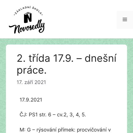
Me
Přeskočit
2. třída 17.9. – dnešní
na
obsah
práce.
17. září 2021
17.9.2021
ČJ: PS1 str. 6 – cv.2, 3, 4, 5.
M: G – rýsování přímek: procvičování v