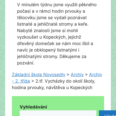
V minulém týdnu jsme využili pěkného
počasí a v rámci hodin prvouky a
tělocviku jsme se vydali poznávat
listnaté a jehličnaté stromy a keře.
Nabyté znalosti jsme si mohli
vyzkoušet u Kopeckých, jejichž
dřevěný domeček se nám moc líbil a
navíc je obklopený listnatými i
jehličnatými stromy. Děkujeme za
pozvání.
Základní škola Novosedly
>
Archiv
>
Archiv
- 2. třída
>
2.tř. Vycházky do okolí školy,
hodina prvouky, návštěva u Kopeckých
Vyhledávání