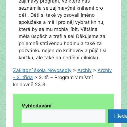
zajímavý program, ve které nás
seznámila se zajímavými knihami pro
děti. Děti si také vylosovali jméno
spolužáka a měli pro něj vybrat knihu,
která by se mu mohla líbit. Většina
měla úspěch a trefila se! Děkujeme za
příjemně strávenou hodinu a také za
pozvánku nejen do knihovny a půjčit si
knížku, ale také na nedělní dílničku.
Základní škola Novosedly
>
Archiv
>
Archiv
- 2. třída
>
2. tř. – Program v místní
knihovně 23.3.
Vyhledávání
Hleda