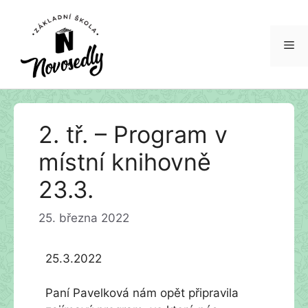
Me
Přeskočit
2. tř. – Program v
na
obsah
místní knihovně
23.3.
25. března 2022
25.3.2022
Paní Pavelková nám opět připravila