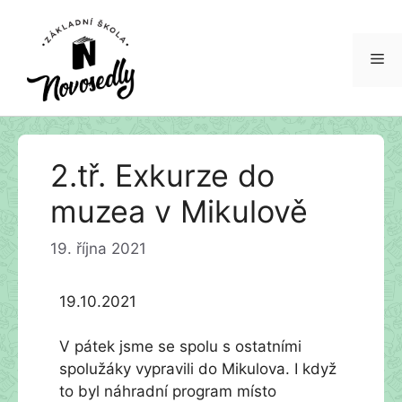
Me
Přeskočit
2.tř. Exkurze do
na
obsah
muzea v Mikulově
19. října 2021
19.10.2021
V pátek jsme se spolu s ostatními
spolužáky vypravili do Mikulova. I když
to byl náhradní program místo