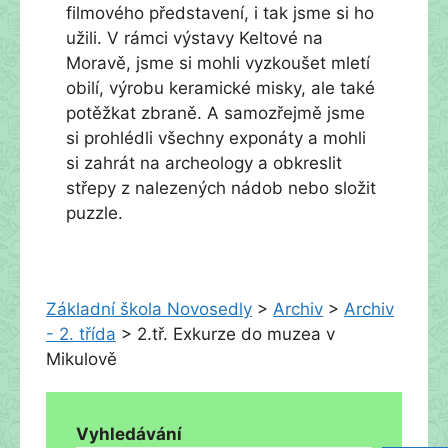
filmového představení, i tak jsme si ho
užili. V rámci výstavy Keltové na
Moravě, jsme si mohli vyzkoušet mletí
obilí, výrobu keramické misky, ale také
potěžkat zbraně. A samozřejmě jsme
si prohlédli všechny exponáty a mohli
si zahrát na archeology a obkreslit
střepy z nalezených nádob nebo složit
puzzle.
Základní škola Novosedly
>
Archiv
>
Archiv
- 2. třída
>
2.tř. Exkurze do muzea v
Mikulově
Vyhledávání