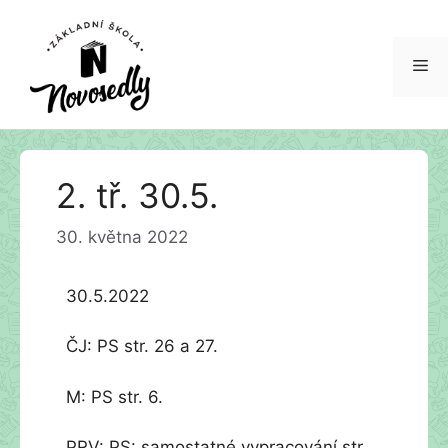
Me
Přeskočit
2. tř. 30.5.
na
obsah
30. května 2022
30.5.2022
ČJ: PS str. 26 a 27.
M: PS str. 6.
PRV: PS: samostatné vypracování str.