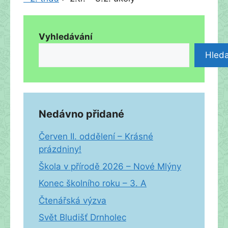
Vyhledávání
Hleda
Nedávno přidané
Červen II. oddělení – Krásné
prázdniny!
Škola v přírodě 2026 – Nové Mlýny
Konec školního roku – 3. A
Čtenářská výzva
Svět Bludišť Drnholec