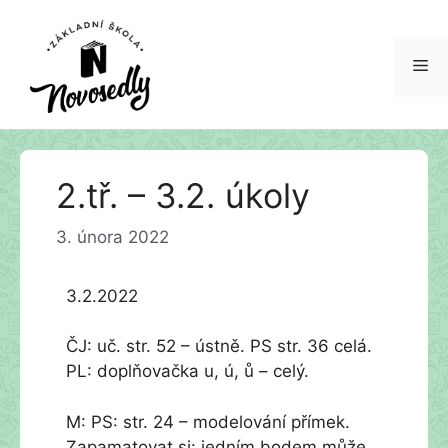
Me
Přeskočit
2.tř. – 3.2. úkoly
na
obsah
3. února 2022
3.2.2022
ČJ: uč. str. 52 – ústně. PS str. 36 celá.
PL: doplňovačka u, ú, ů – celý.
M: PS: str. 24 – modelování přímek.
Zapamatovat si: jedním bodem může