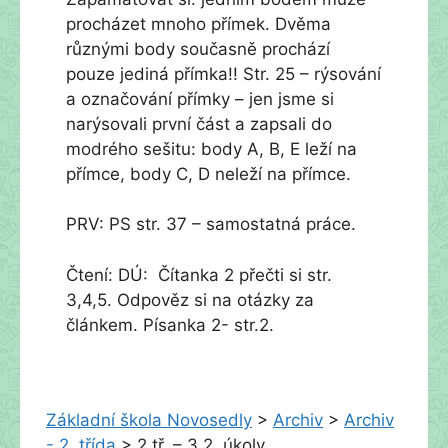
procházet mnoho přímek. Dvěma
různými body současně prochází
pouze jediná přímka!! Str. 25 – rýsování
a označování přímky – jen jsme si
narýsovali první část a zapsali do
modrého sešitu: body A, B, E leží na
přímce, body C, D neleží na přímce.
PRV: PS str. 37 – samostatná práce.
Čtení: DÚ: Čítanka 2 přečti si str.
3,4,5. Odpověz si na otázky za
článkem. Písanka 2- str.2.
Základní škola Novosedly
>
Archiv
>
Archiv
- 2. třída
>
2.tř. – 3.2. úkoly