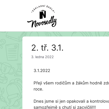
Přeskočit
2. tř. 3.1.
na
obsah
3. ledna 2022
3.1.2022
Přeji všem rodičům a žákům hodně zdra
roce.
Dnes jsme si jen opakovali a kontrolova
samozřejmě s chutí si zacvičili!!!