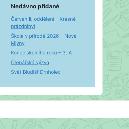
Nedávno přidané
Červen II. oddělení – Krásné
prázdniny!
Škola v přírodě 2026 – Nové
Mlýny
Konec školního roku – 3. A
Čtenářská výzva
Svět Bludišť Drnholec