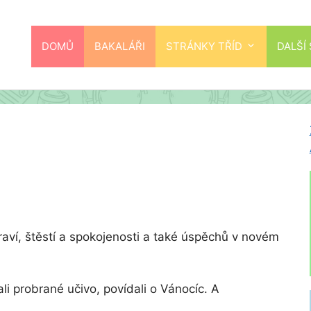
DOMŮ
BAKALÁŘI
STRÁNKY TŘÍD
DALŠÍ
ví, štěstí a spokojenosti a také úspěchů v novém
li probrané učivo, povídali o Vánocíc. A