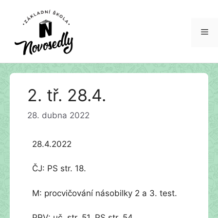
Me
Přeskočit
2. tř. 28.4.
na
obsah
28. dubna 2022
28.4.2022
ČJ: PS str. 18.
M: procvičování násobilky 2 a 3. test.
PRV: uč. str. 51. PS str. 54.