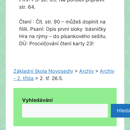
str. 64.
Čtení : Čít. str. 90 – můžeš doplnit na
fólii. Psaní: Opis první sloky básničky
Hra na rýmy – do písankového sešitu.
DÚ: Procvičování čtení karty 23!
Základní škola Novosedly
>
Archiv
>
Archiv
- 2. třída
>
2. tř. 26.5.
Vyhledávání
Hleda