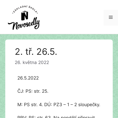
Me
Přeskočit
2. tř. 26.5.
na
obsah
26. května 2022
26.5.2022
ČJ: PS: str. 25.
M: PS str. 4. DÚ: PZ3 – 1 – 2 sloupečky.
PRV: PS: str. 63. Na pondělí připravit