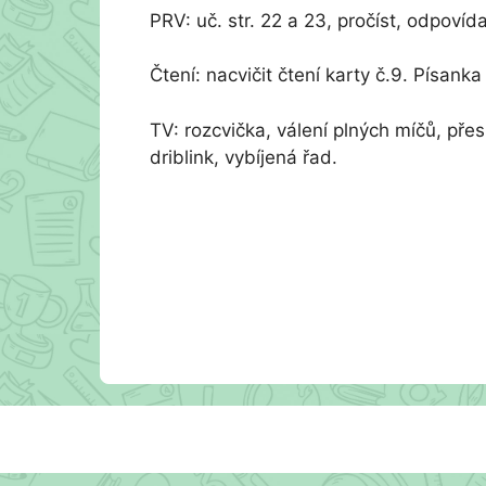
PRV: uč. str. 22 a 23, pročíst, odpovída
Čtení: nacvičit čtení karty č.9. Písanka 
TV: rozcvička, válení plných míčů, pře
driblink, vybíjená řad.