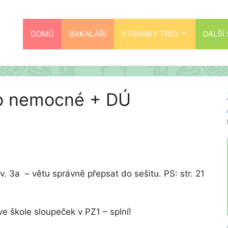
DOMŮ
BAKALÁŘI
STRÁNKY TŘÍD
DALŠÍ
 pro nemocné + DÚ
 cv. 3a – větu správně přepsat do sešitu. PS: str. 21
ve škole sloupeček v PZ1 – splní!