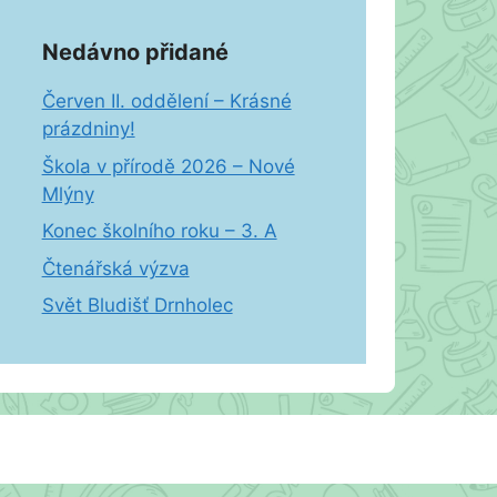
Nedávno přidané
Červen II. oddělení – Krásné
prázdniny!
Škola v přírodě 2026 – Nové
Mlýny
Konec školního roku – 3. A
Čtenářská výzva
Svět Bludišť Drnholec