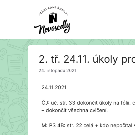
Přeskočit
2. tř. 24.11. úkoly
na
obsah
24. listopadu 2021
24.11.2021
ČJ: uč. str. 33 dokončit úkoly na fólii.
– dokončit všechna cvičení.
M: PS 4B: str. 22 celá + kdo nepočítal 