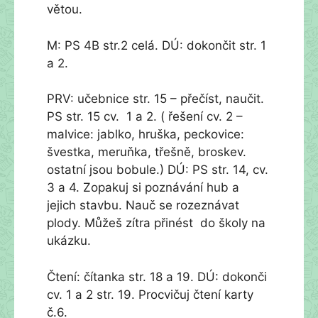
větou.
M: PS 4B str.2 celá. DÚ: dokončit str. 1
a 2.
PRV: učebnice str. 15 – přečíst, naučit.
PS str. 15 cv. 1 a 2. ( řešení cv. 2 –
malvice: jablko, hruška, peckovice:
švestka, meruňka, třešně, broskev.
ostatní jsou bobule.) DÚ: PS str. 14, cv.
3 a 4. Zopakuj si poznávání hub a
jejich stavbu. Nauč se rozeznávat
plody. Můžeš zítra přinést do školy na
ukázku.
Čtení: čítanka str. 18 a 19. DÚ: dokonči
cv. 1 a 2 str. 19. Procvičuj čtení karty
č.6.