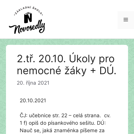
Me
Přeskočit
2.tř. 20.10. Úkoly pro
na
obsah
nemocné žáky + DÚ.
20. října 2021
20.10.2021
ČJ: učebnice str. 22 – celá strana. cv.
1 f) opiš do písankového sešitu. DÚ:
Nauč se, jaká znaménka píšeme za