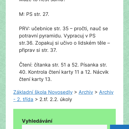
M: PS str. 27.
PRV: učebnice str. 35 – pročti, nauč se
potravní pyramidu. Vypracuj v PS
str.36. Zopakuj si učivo o lidském těle –
připrav si str. 37.
Čtení: čítanka str. 51 a 52. Písanka str.
40. Kontrola čtení karty 11 a 12. Nácvik
čtení karty 13.
Základní škola Novosedly
>
Archiv
>
Archiv
- 2. třída
>
2.tř. 2.2. úkoly
Vyhledávání