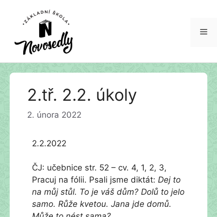
Me
Přeskočit
2.tř. 2.2. úkoly
na
obsah
2. února 2022
2.2.2022
ČJ: učebnice str. 52 – cv. 4, 1, 2, 3,
Pracuj na fólii. Psali jsme diktát:
Dej to
na můj stůl. To je váš dům? Dolů to jelo
samo. Růže kvetou. Jana jde domů.
Může to nést sama?