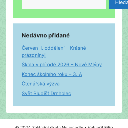
Hleda
Nedávno přidané
Červen II. oddělení – Krásné
prázdniny!
Škola v přírodě 2026 – Nové Mlýny
Konec školního roku – 3. A
Čtenářská výzva
Svět Bludišť Drnholec
© 2024 Základní škola Novosedly • Vytvořil Filip