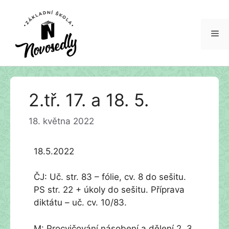
Me
Přeskočit
2.tř. 17. a 18. 5.
na
obsah
18. května 2022
18.5.2022
ČJ: Uč. str. 83 – fólie, cv. 8 do sešitu.
PS str. 22 + úkoly do sešitu. Příprava
diktátu – uč. cv. 10/83.
M: Procvičování násobení a dělení 2, 3,