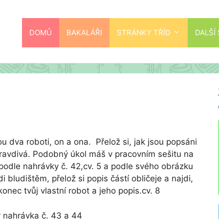
DOMŮ
BAKALÁŘI
STRÁNKY TŘÍD
DALŠÍ
u dva roboti, on a ona. Přelož si, jak jsou popsáni
 pravdivá. Podobný úkol máš v pracovním sešitu na
 podle nahrávky č. 42,cv. 5 a podle svého obrázku
di bludištěm, přelož si popis částí obličeje a najdi,
konec tvůj vlastní robot a jeho popis.cv. 8
r nahrávka č. 43 a 44