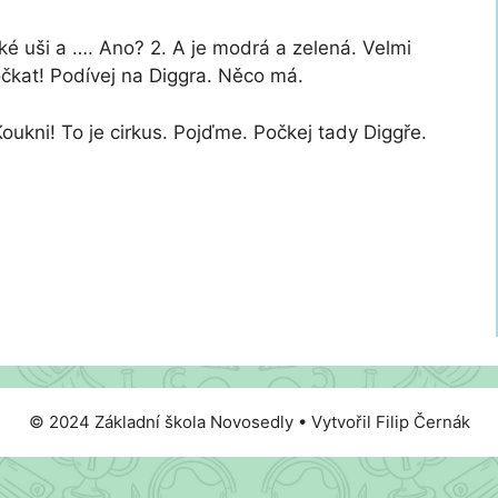
ké uši a …. Ano? 2. A je modrá a zelená. Velmi
očkat! Podívej na Diggra. Něco má.
.Koukni! To je cirkus. Pojďme. Počkej tady Diggře.
© 2024 Základní škola Novosedly • Vytvořil Filip Černák