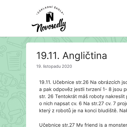
Přeskočit
19.11. Angličtina
na
obsah
19. listopadu 2020
19.11. Učebnice str.26 Na obrázcích jso
a pak odpověz jestli tvrzení 1- 8 jsou
str. 26 Tentokrát máš roboty nakreslit
o nich napsat cv. 6 Na str.27 cv. 7 proj
který z robotů je na konci bludiště. Na
Učebnice str.27 My friend is a monste