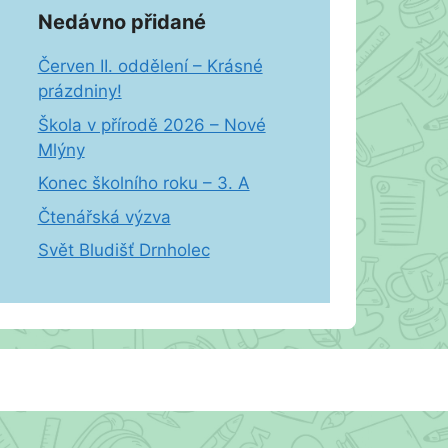
Nedávno přidané
Červen II. oddělení – Krásné
prázdniny!
Škola v přírodě 2026 – Nové
Mlýny
Konec školního roku – 3. A
Čtenářská výzva
Svět Bludišť Drnholec