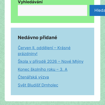
Vyhledávání
Hleda
Nedávno přidané
Červen II. oddělení – Krásné
prázdniny!
Škola v přírodě 2026 – Nové Mlýny
Konec školního roku – 3. A
Čtenářská výzva
Svět Bludišť Drnholec