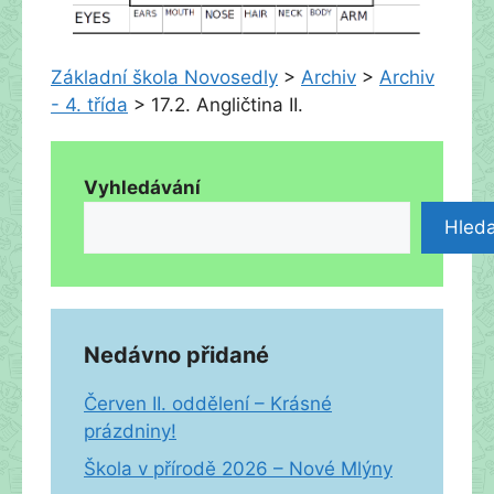
Základní škola Novosedly
>
Archiv
>
Archiv
- 4. třída
>
17.2. Angličtina II.
Vyhledávání
Hleda
Nedávno přidané
Červen II. oddělení – Krásné
prázdniny!
Škola v přírodě 2026 – Nové Mlýny