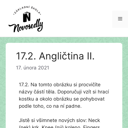
Me
Přeskočit
17.2. Angličtina II.
na
obsah
17. února 2021
17.2. Na tomto obrázku si procvičíte
názvy částí těla. Doporučuji vzít si hrací
kostku a okolo obrázku se pohybovat
podle toho, co na ní padne.
Jistě si všimnete nových slov: Neck
(nek) krk, Knee (ný) koleno, Fingers