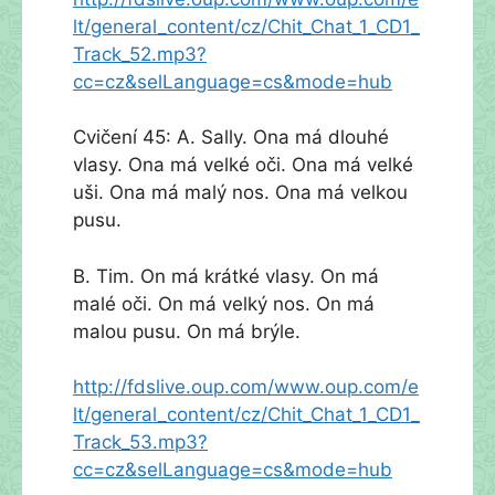
lt/general_content/cz/Chit_Chat_1_CD1_
Track_52.mp3?
cc=cz&selLanguage=cs&mode=hub
Cvičení 45: A. Sally. Ona má dlouhé
vlasy. Ona má velké oči. Ona má velké
uši. Ona má malý nos. Ona má velkou
pusu.
B. Tim. On má krátké vlasy. On má
malé oči. On má velký nos. On má
malou pusu. On má brýle.
http://fdslive.oup.com/www.oup.com/e
lt/general_content/cz/Chit_Chat_1_CD1_
Track_53.mp3?
cc=cz&selLanguage=cs&mode=hub