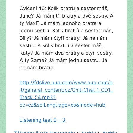
Cvičení 46: Kolik bratrů a sester máš,
Jane? Já mám tři bratry a dvě sestry. A
ty Maxi? Já mám jednoho bratra a
jednu sestru. Kolik bratrů a sester máš,
Billy? Já mám čtyři bratry. Já nemám
sestru. A kolik bratrů a sester máš,
Katy? Já mám dva bratry a čtyři sestry.
A ty Same? Já mám jednu sestru. Já
nemám bratra.
http://fdslive.oup.com/www.oup.com/e
lt/general_content/cz/Chit_Chat_1_CD1_
Track_54.mp3?
cc=cz&selLanguage=cs&mode=hub
Listening test 2 – 3