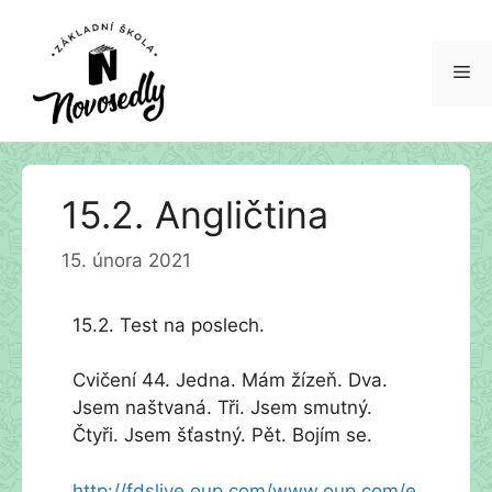
Me
Přeskočit
15.2. Angličtina
na
obsah
15. února 2021
15.2. Test na poslech.
Cvičení 44. Jedna. Mám žízeň. Dva.
Jsem naštvaná. Tři. Jsem smutný.
Čtyři. Jsem šťastný. Pět. Bojím se.
http://fdslive.oup.com/www.oup.com/e