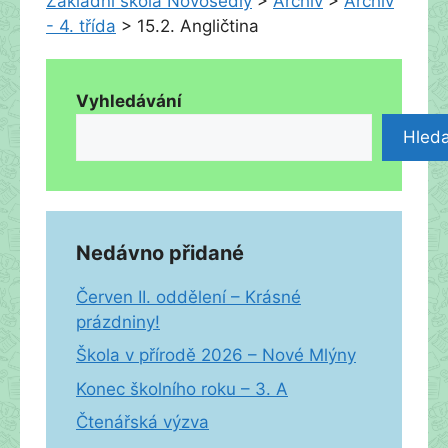
Základní škola Novosedly
>
Archiv
>
Archiv
- 4. třída
>
15.2. Angličtina
Vyhledávání
Hleda
Nedávno přidané
Červen II. oddělení – Krásné
prázdniny!
Škola v přírodě 2026 – Nové Mlýny
Konec školního roku – 3. A
Čtenářská výzva