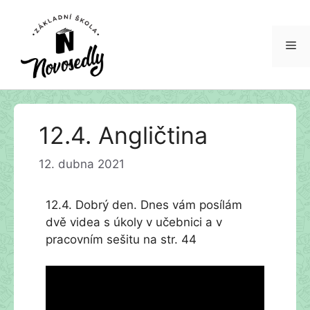
Me
Přeskočit
12.4. Angličtina
na
obsah
12. dubna 2021
12.4. Dobrý den. Dnes vám posílám
dvě videa s úkoly v učebnici a v
pracovním sešitu na str. 44