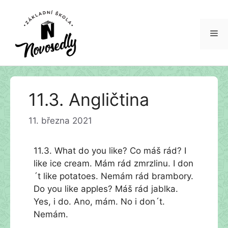
Me
Přeskočit
11.3. Angličtina
na
obsah
11. března 2021
11.3. What do you like? Co máš rád? I
like ice cream. Mám rád zmrzlinu. I don
´t like potatoes. Nemám rád brambory.
Do you like apples? Máš rád jablka.
Yes, i do. Ano, mám. No i don´t.
Nemám.