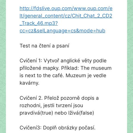
http://fdslive.oup.com/www.oup.com/e
lt/general_content/cz/Chit_Chat_2_CD2
_Track_46.mp3?
cc=cz&selLanguage=cs&mode=hub
Test na čtení a psaní
Cvičení 1: Vytvoř anglické věty podle
přiložené mapky. Příklad: The museum
is next to the café. Muzeum je vedle
kavárny.
Cvičení 2. Přelož pozorně dopis a
rozhodni, jestli tvrzení jsou
pravdivá(true) nebo lživá(false)
Cvičení3: Doplň obrázky počasí.