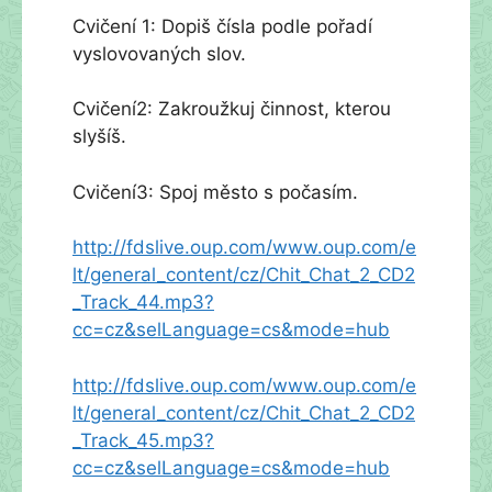
Cvičení 1: Dopiš čísla podle pořadí
vyslovovaných slov.
Cvičení2: Zakroužkuj činnost, kterou
slyšíš.
Cvičení3: Spoj město s počasím.
http://fdslive.oup.com/www.oup.com/e
lt/general_content/cz/Chit_Chat_2_CD2
_Track_44.mp3?
cc=cz&selLanguage=cs&mode=hub
http://fdslive.oup.com/www.oup.com/e
lt/general_content/cz/Chit_Chat_2_CD2
_Track_45.mp3?
cc=cz&selLanguage=cs&mode=hub