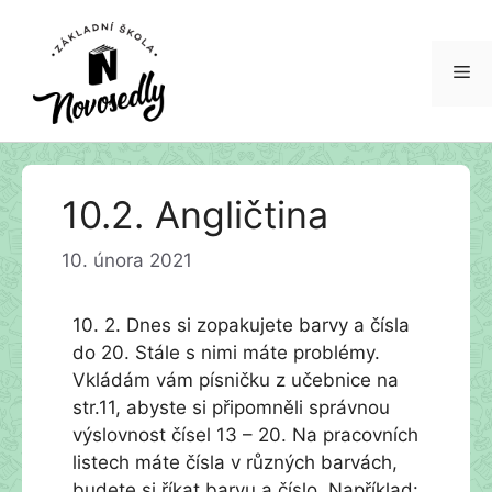
Me
Přeskočit
10.2. Angličtina
na
obsah
10. února 2021
10. 2. Dnes si zopakujete barvy a čísla
do 20. Stále s nimi máte problémy.
Vkládám vám písničku z učebnice na
str.11, abyste si připomněli správnou
výslovnost čísel 13 – 20. Na pracovních
listech máte čísla v různých barvách,
budete si říkat barvu a číslo. Například: