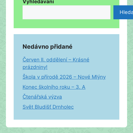
Vyhledávání
Hleda
Nedávno přidané
Červen II. oddělení – Krásné
prázdniny!
Škola v přírodě 2026 – Nové Mlýny
Konec školního roku – 3. A
Čtenářská výzva
Svět Bludišť Drnholec