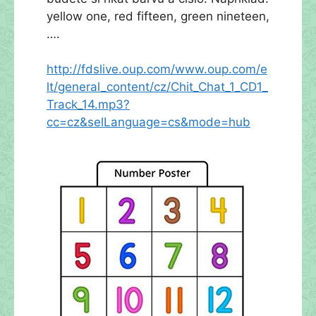
yellow one, red fifteen, green nineteen,
….
http://fdslive.oup.com/www.oup.com/e
lt/general_content/cz/Chit_Chat_1_CD1_
Track_14.mp3?
cc=cz&selLanguage=cs&mode=hub