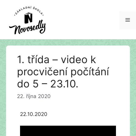
Me
Přeskočit
1. třída – video k
na
obsah
procvičení počítání
do 5 – 23.10.
22. října 2020
22.10.2020