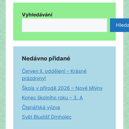
Vyhledávání
Hleda
Nedávno přidané
Červen II. oddělení – Krásné
prázdniny!
Škola v přírodě 2026 – Nové Mlýny
Konec školního roku – 3. A
Čtenářská výzva
Svět Bludišť Drnholec