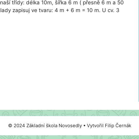
naší třídy: délka 10m, šířka 6 m ( přesně 6 m a 50
íklady zapisuj ve tvaru: 4 m + 6 m = 10 m. U cv. 3
© 2024 Základní škola Novosedly • Vytvořil Filip Černák