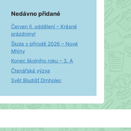
Nedávno přidané
Červen II. oddělení – Krásné
prázdniny!
Škola v přírodě 2026 – Nové
Mlýny
Konec školního roku – 3. A
Čtenářská výzva
Svět Bludišť Drnholec