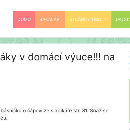
DOMŮ
BAKALÁŘI
STRÁNKY TŘÍD
DALŠÍ
 žáky v domácí výuce!!! na
š básničku o čápovi ze slabikáře str. 81. Snaž se
ěti.