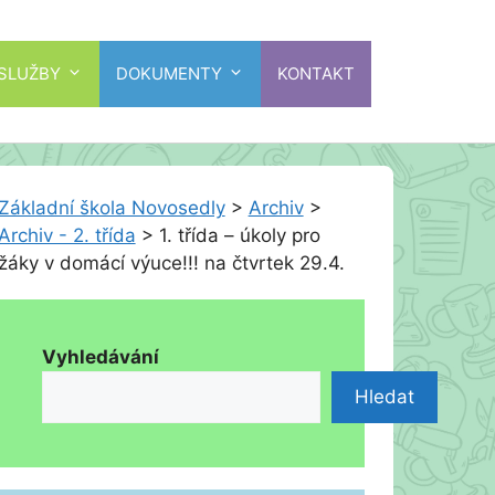
 SLUŽBY
DOKUMENTY
KONTAKT
Základní škola Novosedly
>
Archiv
>
Archiv - 2. třída
>
1. třída – úkoly pro
žáky v domácí výuce!!! na čtvrtek 29.4.
Vyhledávání
Hledat