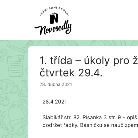
Přeskočit
1. třída – úkoly pro
na
obsah
čtvrtek 29.4.
28. dubna 2021
28.4.2021
Slabikář str. 82. Písanka 3 str. 9 – opi
dodržet řádky. Básničku se nauč zpam