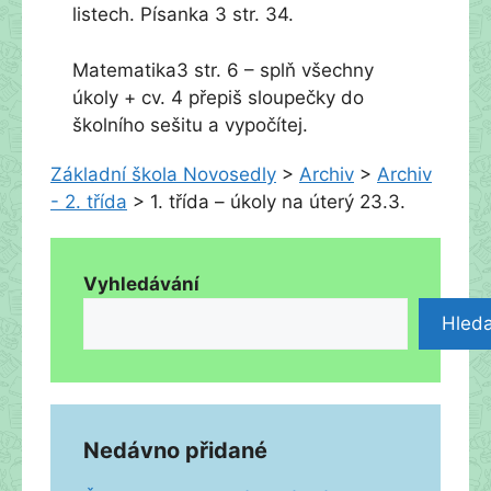
listech. Písanka 3 str. 34.
Matematika3 str. 6 – splň všechny
úkoly + cv. 4 přepiš sloupečky do
školního sešitu a vypočítej.
Základní škola Novosedly
>
Archiv
>
Archiv
- 2. třída
>
1. třída – úkoly na úterý 23.3.
Vyhledávání
Hleda
Nedávno přidané