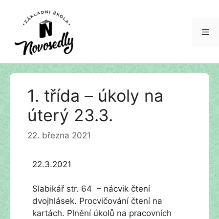
Me
Přeskočit
1. třída – úkoly na
na
obsah
úterý 23.3.
22. března 2021
22.3.2021
Slabikář str. 64 – nácvik čtení
dvojhlásek. Procvičování čtení na
kartách. Plnění úkolů na pracovních