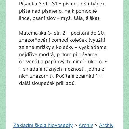
Písanka 3 str. 31 – písmeno š ( háček
pište nad písmeno, ne k pomocné
lince, psaní slov – myš, šála, šiška).
Matematika 3: str. 2 – počítání do 20,
znázorňování pomocí koleček (využití
zelené mřížky s kolečky – vyskládáme
nejdříve modrá, potom přidáváme
červená) a papírových mincí ( úkol č. 6
– skládání různých možností, jednu z
nich znázornit). Počítání zpaměti 1 –
další sloupeček příkladů.
Základní škola Novosedly
>
Archiv
>
Archiv