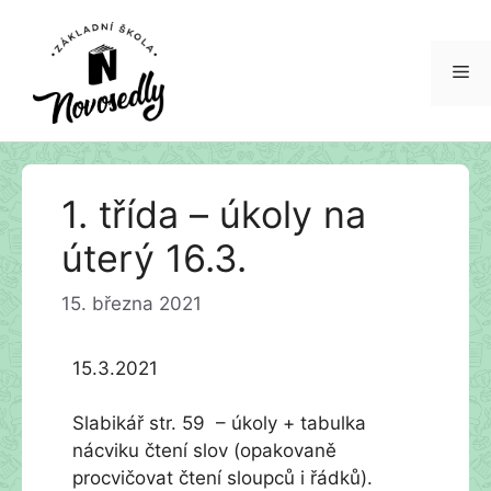
Me
Přeskočit
1. třída – úkoly na
na
obsah
úterý 16.3.
15. března 2021
15.3.2021
Slabikář str. 59 – úkoly + tabulka
nácviku čtení slov (opakovaně
procvičovat čtení sloupců i řádků).