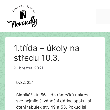
Me
Přeskočit
1.třída – úkoly na
na
obsah
středu 10.3.
9. března 2021
9.3.2021
Slabikář str. 56 – do rámečků nakresli
své nejmilejší vánoční dárky. opakuj si
čtení tabulek str. 49 a 53. Pokud jsi