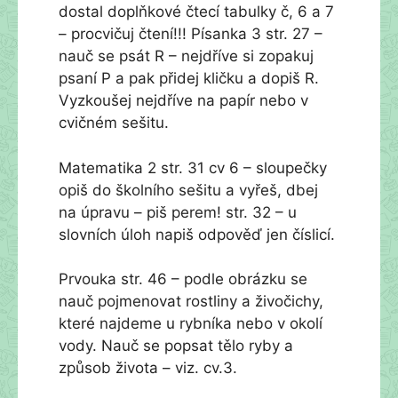
dostal doplňkové čtecí tabulky č, 6 a 7
– procvičuj čtení!!! Písanka 3 str. 27 –
nauč se psát R – nejdříve si zopakuj
psaní P a pak přidej kličku a dopiš R.
Vyzkoušej nejdříve na papír nebo v
cvičném sešitu.
Matematika 2 str. 31 cv 6 – sloupečky
opiš do školního sešitu a vyřeš, dbej
na úpravu – piš perem! str. 32 – u
slovních úloh napiš odpověď jen číslicí.
Prvouka str. 46 – podle obrázku se
nauč pojmenovat rostliny a živočichy,
které najdeme u rybníka nebo v okolí
vody. Nauč se popsat tělo ryby a
způsob života – viz. cv.3.