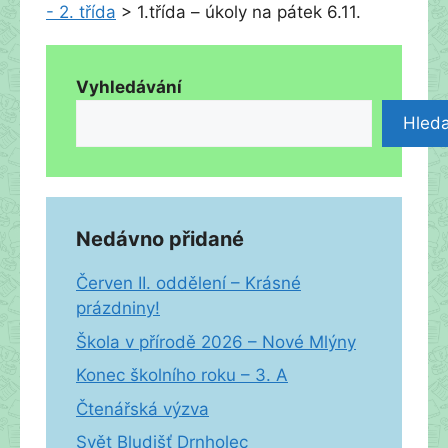
- 2. třída
>
1.třída – úkoly na pátek 6.11.
Vyhledávání
Hleda
Nedávno přidané
Červen II. oddělení – Krásné
prázdniny!
Škola v přírodě 2026 – Nové Mlýny
Konec školního roku – 3. A
Čtenářská výzva
Svět Bludišť Drnholec