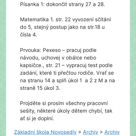
Písanka 1: dokončit strany 27 a 28.
Matematika 1. str. 22 vyvození sčítání
do 5, stejný postup jako na str.18 u
čísla 4.
Prvouka: Pexeso – pracuj podle
návodu, uchovej v obálce nebo
kapsičce., str. 21 – vypracuj test podle
zadání, které ti přečtou rodiče. Vrať se
na stranu 14 a splň úkol 1 a 2 z M a na
straně 15 úkol 3.
Projděte si prosím všechny pracovní
sešity, některé úkoly dětem chybí, tak
ať si je doplní.
Základní škola Novosedly
>
Archiv
>
Archiv