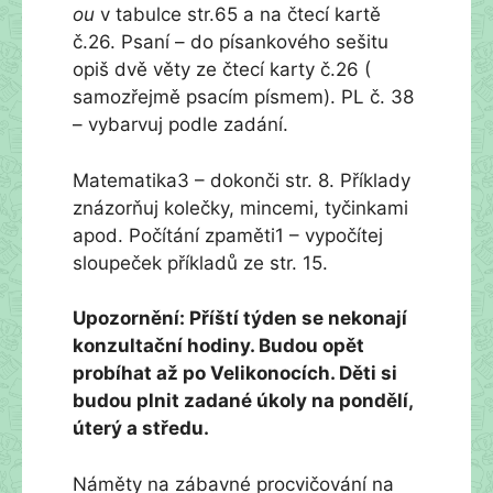
ou
v tabulce str.65 a na čtecí kartě
č.26. Psaní – do písankového sešitu
opiš dvě věty ze čtecí karty č.26 (
samozřejmě psacím písmem). PL č. 38
– vybarvuj podle zadání.
Matematika3 – dokonči str. 8. Příklady
znázorňuj kolečky, mincemi, tyčinkami
apod. Počítání zpaměti1 – vypočítej
sloupeček příkladů ze str. 15.
Upozornění: Příští týden se nekonají
konzultační hodiny. Budou opět
probíhat až po Velikonocích. Děti si
budou plnit zadané úkoly na pondělí,
úterý a středu.
Náměty na zábavné procvičování na