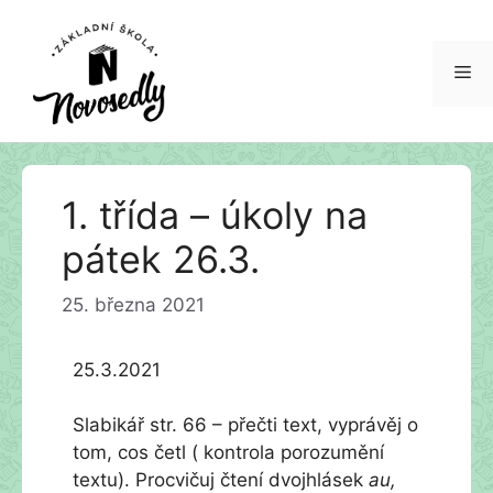
Me
Přeskočit
1. třída – úkoly na
na
obsah
pátek 26.3.
25. března 2021
25.3.2021
Slabikář str. 66 – přečti text, vyprávěj o
tom, cos četl ( kontrola porozumění
textu). Procvičuj čtení dvojhlásek
au,