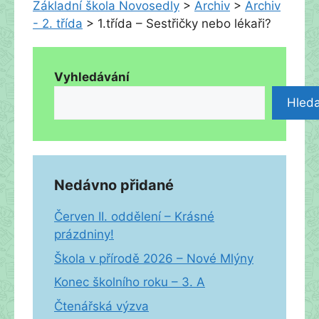
Základní škola Novosedly
>
Archiv
>
Archiv
- 2. třída
>
1.třída – Sestřičky nebo lékaři?
Vyhledávání
Hleda
Nedávno přidané
Červen II. oddělení – Krásné
prázdniny!
Škola v přírodě 2026 – Nové Mlýny
Konec školního roku – 3. A
Čtenářská výzva