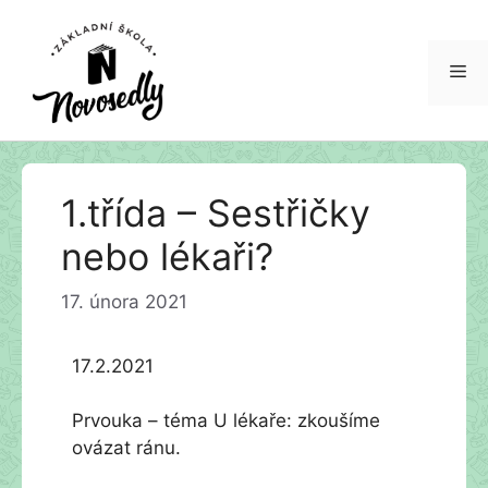
Me
Přeskočit
1.třída – Sestřičky
na
obsah
nebo lékaři?
17. února 2021
17.2.2021
Prvouka – téma U lékaře: zkoušíme
ovázat ránu.