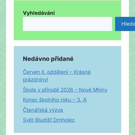
Vyhledávání
Hleda
Nedávno přidané
Červen II. oddělení – Krásné
prázdniny!
Škola v přírodě 2026 – Nové Mlýny
Konec školního roku – 3. A
Čtenářská výzva
Svět Bludišť Drnholec