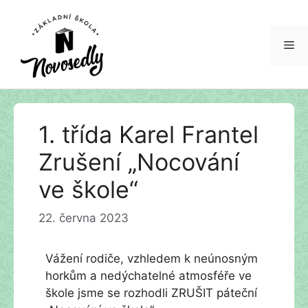
Me
Přeskočit
1. třída Karel Frantel
na
obsah
Zrušení „Nocování
ve škole“
22. června 2023
Vážení rodiče, vzhledem k neúnosným
horkům a nedýchatelné atmosféře ve
škole jsme se rozhodli ZRUŠIT páteční