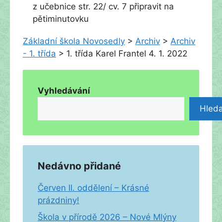
z učebnice str. 22/ cv. 7 připravit na
pětiminutovku
Základní škola Novosedly
>
Archiv
>
Archiv
- 1. třída
>
1. třída Karel Frantel 4. 1. 2022
Vyhledávání
Hleda
Nedávno přidané
Červen II. oddělení – Krásné
prázdniny!
Škola v přírodě 2026 – Nové Mlýny