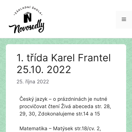
Me
Přeskočit
1. třída Karel Frantel
na
obsah
25.10. 2022
25. října 2022
Český jazyk – o prázdninách je nutné
procvičovat čtení Živá abeceda str. 28,
29, 30, Zdokonalujeme str.14 a 15
Matematika – Matýsek str.18/cv. 2,