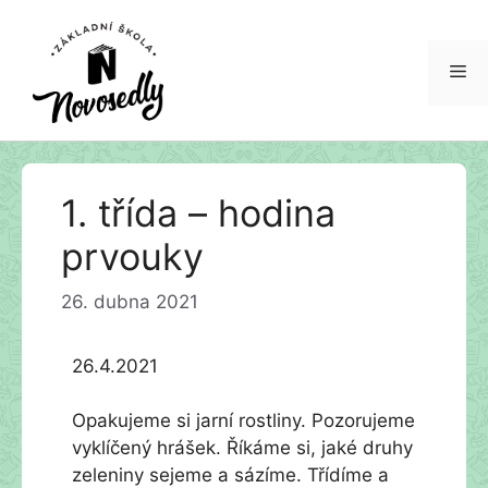
Me
Přeskočit
1. třída – hodina
na
obsah
prvouky
26. dubna 2021
26.4.2021
Opakujeme si jarní rostliny. Pozorujeme
vyklíčený hrášek. Říkáme si, jaké druhy
zeleniny sejeme a sázíme. Třídíme a