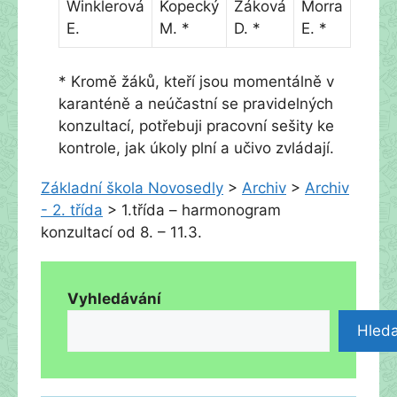
Winklerová
Kopecký
Žáková
Morra
E.
M. *
D. *
E. *
* Kromě žáků, kteří jsou momentálně v
karanténě a neúčastní se pravidelných
konzultací, potřebuji pracovní sešity ke
kontrole, jak úkoly plní a učivo zvládají.
Základní škola Novosedly
>
Archiv
>
Archiv
- 2. třída
>
1.třída – harmonogram
konzultací od 8. – 11.3.
Vyhledávání
Hleda