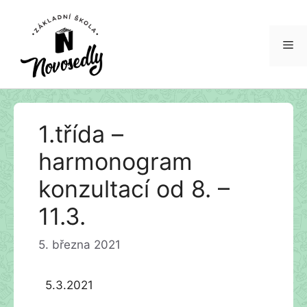
Me
Přeskočit
1.třída –
na
obsah
harmonogram
konzultací od 8. –
11.3.
5. března 2021
5.3.2021