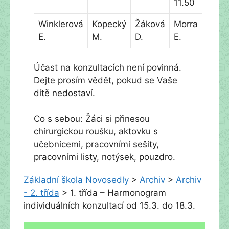
11.50
Winklerová
Kopecký
Žáková
Morra
E.
M.
D.
E.
Účast na konzultacích není povinná.
Dejte prosím vědět, pokud se Vaše
dítě nedostaví.
Co s sebou: Žáci si přinesou
chirurgickou roušku, aktovku s
učebnicemi, pracovními sešity,
pracovními listy, notýsek, pouzdro.
Základní škola Novosedly
>
Archiv
>
Archiv
- 2. třída
>
1. třída – Harmonogram
individuálních konzultací od 15.3. do 18.3.