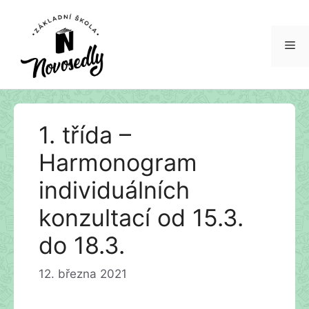
Me
Přeskočit
1. třída –
na
obsah
Harmonogram
individuálních
konzultací od 15.3.
do 18.3.
12. března 2021