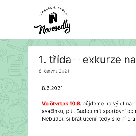
Přeskočit
1. třída – exkurze n
na
obsah
8. června 2021
8.6.2021
Ve čtvrtek 10.6.
půjdeme na výlet na “
svačinku, pití. Budou mít sportovní ob
Nebudou si brát učení, tedy školní bra