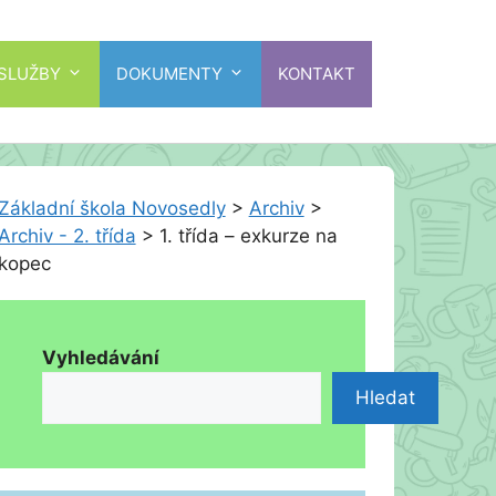
 SLUŽBY
DOKUMENTY
KONTAKT
Základní škola Novosedly
>
Archiv
>
Archiv - 2. třída
>
1. třída – exkurze na
kopec
Vyhledávání
Hledat