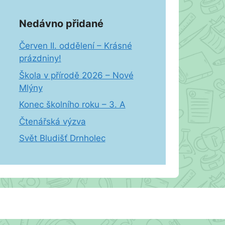
Nedávno přidané
Červen II. oddělení – Krásné
prázdniny!
Škola v přírodě 2026 – Nové
Mlýny
Konec školního roku – 3. A
Čtenářská výzva
Svět Bludišť Drnholec