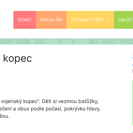
DOMŮ
BAKALÁŘI
STRÁNKY TŘÍD
DALŠÍ
a kopec
 vojenský kopec“. Děti si vezmou batůžky,
lečení a obuv podle počasí, pokrývku hlavy.
šnu.