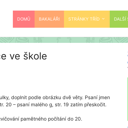
DOMŮ
BAKALÁŘI
STRÁNKY TŘÍD
DALŠÍ
ce ve škole
bulky, doplnit podle obrázku dvě věty. Psaní jmen
. 20 – psaní malého g, str. 19 zatím přeskočit.
ocvičování pamětného počítání do 20.