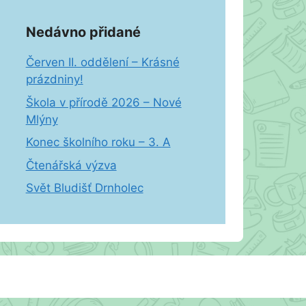
Nedávno přidané
Červen II. oddělení – Krásné
prázdniny!
Škola v přírodě 2026 – Nové
Mlýny
Konec školního roku – 3. A
Čtenářská výzva
Svět Bludišť Drnholec