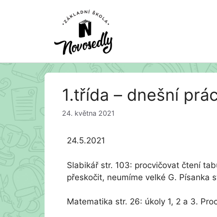
Přeskočit
1.třída – dnešní prá
na
obsah
24. května 2021
24.5.2021
Slabikář str. 103: procvičovat čtení ta
přeskočit, neumíme velké G. Písanka str
Matematika str. 26: úkoly 1, 2 a 3. Pr