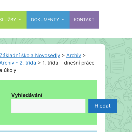
 SLUŽBY
DOKUMENTY
KONTAKT
Základní škola Novosedly
>
Archiv
>
Archiv - 2. třída
>
1. třída – dnešní práce
a úkoly
Vyhledávání
Hledat