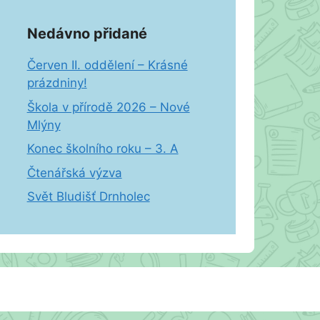
Nedávno přidané
Červen II. oddělení – Krásné
prázdniny!
Škola v přírodě 2026 – Nové
Mlýny
Konec školního roku – 3. A
Čtenářská výzva
Svět Bludišť Drnholec