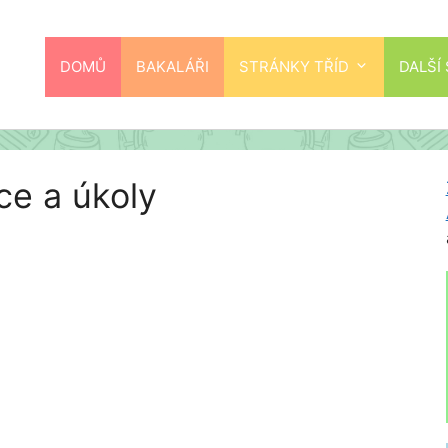
DOMŮ
BAKALÁŘI
STRÁNKY TŘÍD
DALŠÍ
áce a úkoly