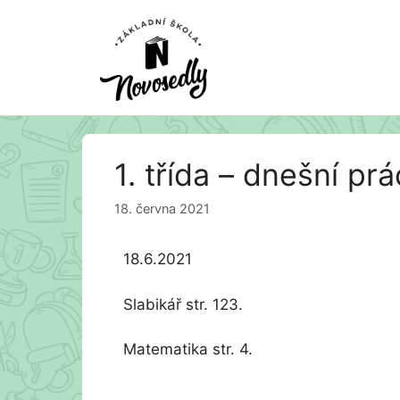
Přeskočit
1. třída – dnešní pr
na
obsah
18. června 2021
18.6.2021
Slabikář str. 123.
Matematika str. 4.