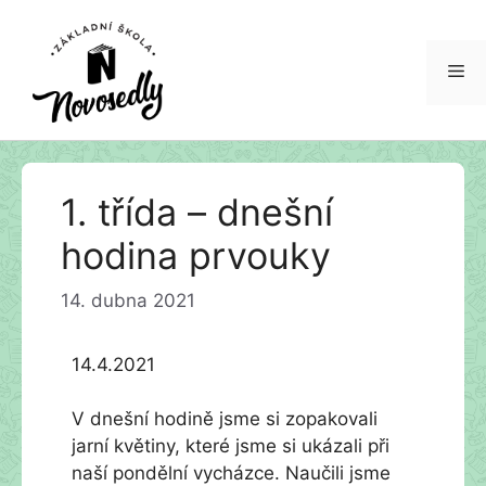
Me
Přeskočit
1. třída – dnešní
na
obsah
hodina prvouky
14. dubna 2021
14.4.2021
V dnešní hodině jsme si zopakovali
jarní květiny, které jsme si ukázali při
naší pondělní vycházce. Naučili jsme