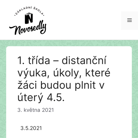
Me
Přeskočit
1. třída – distanční
na
obsah
výuka, úkoly, které
žáci budou plnit v
úterý 4.5.
3. května 2021
3.5.2021