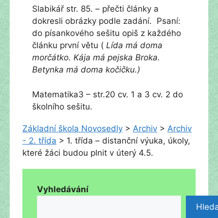
Slabikář str. 85. – přečti články a
dokresli obrázky podle zadání. Psaní:
do písankového sešitu opiš z každého
článku první větu (
Lída má doma
morčátko. Kája má pejska Broka.
Betynka má doma kočičku.)
Matematika3 – str.20 cv. 1 a 3 cv. 2 do
školního sešitu.
Základní škola Novosedly
>
Archiv
>
Archiv
- 2. třída
>
1. třída – distanční výuka, úkoly,
které žáci budou plnit v úterý 4.5.
Vyhledávání
Hleda