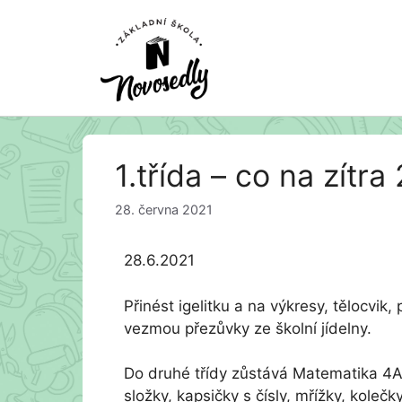
Přeskočit
1.třída – co na zítra 
na
obsah
28. června 2021
28.6.2021
Přinést igelitku a na výkresy, tělocvik
vezmou přezůvky ze školní jídelny.
Do druhé třídy zůstává Matematika 4A.
složky, kapsičky s čísly, mřížky, kole