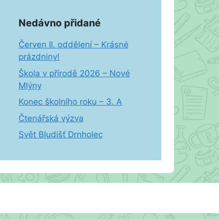
Nedávno přidané
Červen II. oddělení – Krásné
prázdniny!
Škola v přírodě 2026 – Nové
Mlýny
Konec školního roku – 3. A
Čtenářská výzva
Svět Bludišť Drnholec