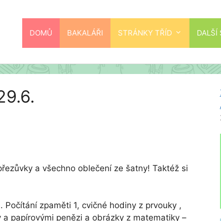
DOMŮ
BAKALÁŘI
STRÁNKY TŘÍD
DALŠÍ
29.6.
, přezůvky a všechno oblečení ze šatny! Taktéž si
 Počítání zpaměti 1, cvičné hodiny z prvouky ,
čky a papírovými penězi a obrázky z matematiky –