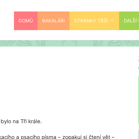
DOMŮ
BAKALÁŘI
STRÁNKY TŘÍD
DALŠÍ
ylo na Tři krále.
skacího a psacího písma – zopakuj si čtení vět –