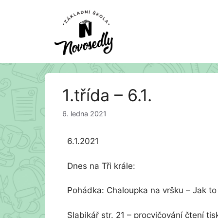
Přeskočit
1.třída – 6.1.
na
obsah
6. ledna 2021
6.1.2021
Dnes na Tři krále:
Pohádka: Chaloupka na vršku – Jak to b
Slabikář str. 21 – procvičování čtení ti