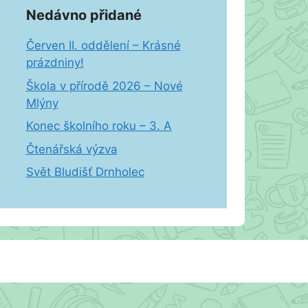
Nedávno přidané
Červen II. oddělení – Krásné
prázdniny!
Škola v přírodě 2026 – Nové
Mlýny
Konec školního roku – 3. A
Čtenářská výzva
Svět Bludišť Drnholec