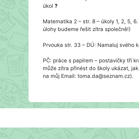
úkol
?
Matematika 2 – str. 8 – úkoly 1, 2, 5, 
úlohy budeme řešit zítra společně!)
Prvouka str. 33 – DÚ: Namaluj svého
PČ: práce s papírem – postavičky tří kr
může zítra přinést do školy ukázat, ja
na můj Email: toma.da@seznam.cz).