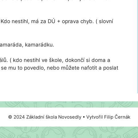
6. Kdo nestihl, má za DÚ + oprava chyb. ( slovní
 kamaráda, kamarádku.
álů. ( kdo nestihl ve škole, dokončí si doma a
k se mu to povedlo, nebo můžete nafotit a poslat
© 2024 Základní škola Novosedly • Vytvořil Filip Černák