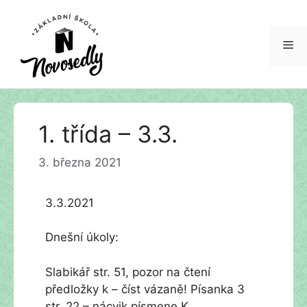
Me
Přeskočit
1. třída – 3.3.
na
obsah
3. března 2021
3.3.2021
Dnešní úkoly:
Slabikář str. 51, pozor na čtení
předložky k – číst vázaně! Písanka 3
str. 22 – nácvik písmene K.